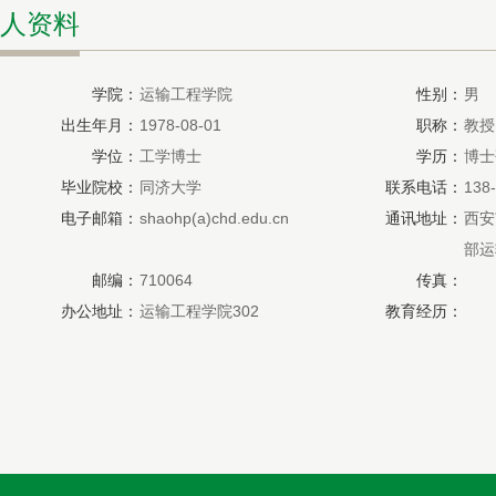
人资料
学院：
运输工程学院
性别：
男
出生年月：
1978-08-01
职称：
教授
学位：
工学博士
学历：
博士
毕业院校：
同济大学
联系电话：
138
电子邮箱：
shaohp(a)chd.edu.cn
通讯地址：
西安
部运
邮编：
710064
传真：
办公地址：
运输工程学院302
教育经历：