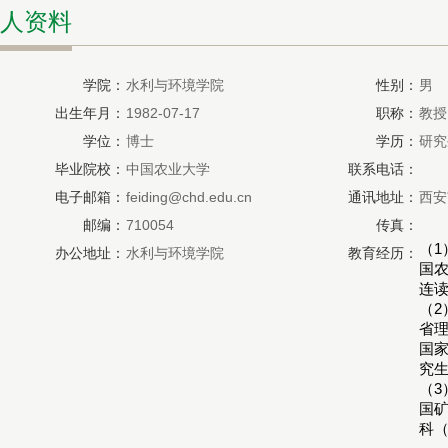
人资料
学院：
水利与环境学院
性别：
男
出生年月：
1982-07-17
职称：
教授
学位：
博士
学历：
研究
毕业院校：
中国农业大学
联系电话：
电子邮箱：
feiding@chd.edu.cn
通讯地址：
西安
邮编：
710054
传真：
（1）
办公地址：
水利与环境学院
教育经历：
国
连
（2）
省
国
究
（3）
国
科