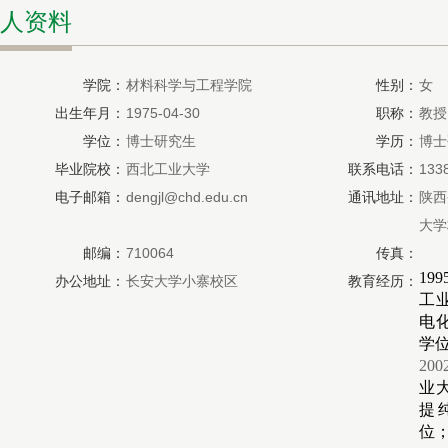
人资料
学院：
材料科学与工程学院
性别：
女
出生年月：
1975-04-30
职称：
教授
学位：
博士研究生
学历：
博士
毕业院校：
西北工业大学
联系电话：
133
电子邮箱：
dengjl@chd.edu.cn
通讯地址：
陕西
大学
邮编：
710064
传真：
199
办公地址：
长安大学小寨校区
教育经历：
工
电
学
200
业
提
位