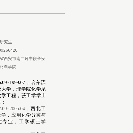
研究生
89266420
省西安市南二环中段长安
材料学院
5.09~1999.07
，哈尔滨
业大学，理学院化学系
化学工程，获工学学士
位；
2.09~2005.04
，
西北工
大学，应用化学分离与
纯专业，工学硕士学
；